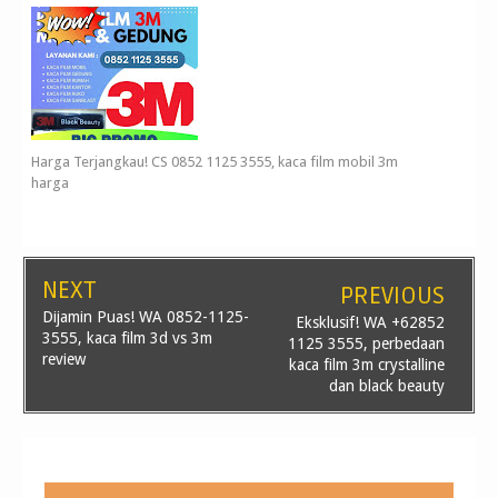
Harga Terjangkau! CS 0852 1125 3555, kaca film mobil 3m
harga
NEXT
PREVIOUS
Dijamin Puas! WA 0852-1125-
Eksklusif! WA +62852
3555, kaca film 3d vs 3m
1125 3555, perbedaan
review
kaca film 3m crystalline
dan black beauty