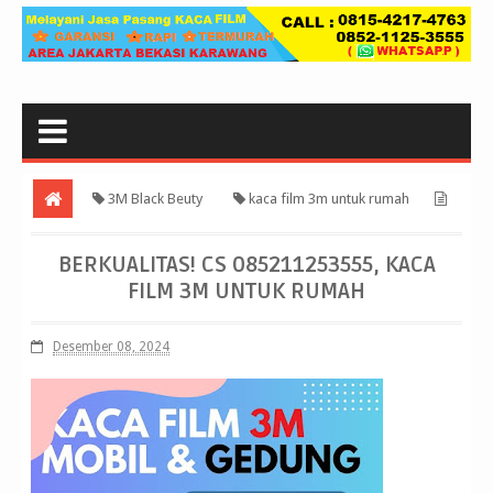
3M Black Beuty
kaca film 3m untuk rumah
Berkualitas! CS 085211253555, kaca film 3m untuk rumah
BERKUALITAS! CS 085211253555, KACA
FILM 3M UNTUK RUMAH
Desember 08, 2024