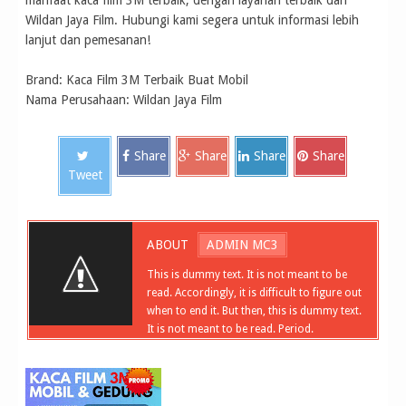
manfaat kaca film 3M terbaik, dengan layanan terbaik dari
Wildan Jaya Film. Hubungi kami segera untuk informasi lebih
lanjut dan pemesanan!
Brand: Kaca Film 3M Terbaik Buat Mobil
Nama Perusahaan: Wildan Jaya Film
Share
Share
Share
Share
Tweet
ABOUT
ADMIN MC3
This is dummy text. It is not meant to be
read. Accordingly, it is difficult to figure out
when to end it. But then, this is dummy text.
It is not meant to be read. Period.