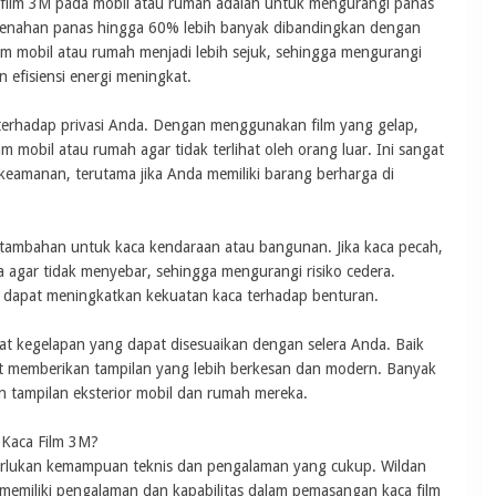
 film 3M pada mobil atau rumah adalah untuk mengurangi panas
 menahan panas hingga 60% lebih banyak dibandingkan dengan
am mobil atau rumah menjadi lebih sejuk, sehingga mengurangi
efisiensi energi meningkat.
terhadap privasi Anda. Dengan menggunakan film yang gelap,
 mobil atau rumah agar tidak terlihat oleh orang luar. Ini sangat
amanan, terutama jika Anda memiliki barang berharga di
 tambahan untuk kaca kendaraan atau bangunan. Jika kaca pecah,
agar tidak menyebar, sehingga mengurangi risiko cedera.
dapat meningkatkan kekuatan kaca terhadap benturan.
kat kegelapan yang dapat disesuaikan dengan selera Anda. Baik
t memberikan tampilan yang lebih berkesan dan modern. Banyak
 tampilan eksterior mobil dan rumah mereka.
 Kaca Film 3M?
rlukan kemampuan teknis dan pengalaman yang cukup. Wildan
g memiliki pengalaman dan kapabilitas dalam pemasangan kaca film