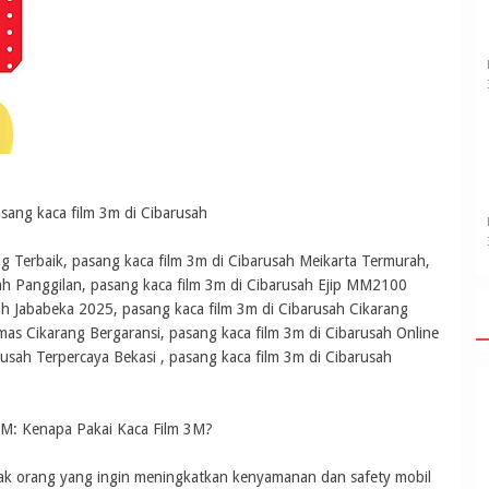
ang kaca film 3m di Cibarusah
ng Terbaik, pasang kaca film 3m di Cibarusah Meikarta Termurah,
ah Panggilan, pasang kaca film 3m di Cibarusah Ejip MM2100
ah Jababeka 2025, pasang kaca film 3m di Cibarusah Cikarang
mas Cikarang Bergaransi, pasang kaca film 3m di Cibarusah Online
usah Terpercaya Bekasi , pasang kaca film 3m di Cibarusah
M: Kenapa Pakai Kaca Film 3M?
nyak orang yang ingin meningkatkan kenyamanan dan safety mobil