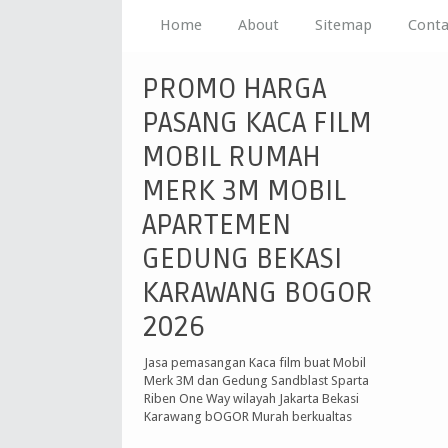
Home
About
Sitemap
Conta
PROMO HARGA
PASANG KACA FILM
MOBIL RUMAH
MERK 3M MOBIL
APARTEMEN
GEDUNG BEKASI
KARAWANG BOGOR
2026
Jasa pemasangan Kaca film buat Mobil
Merk 3M dan Gedung Sandblast Sparta
Riben One Way wilayah Jakarta Bekasi
Karawang bOGOR Murah berkualtas