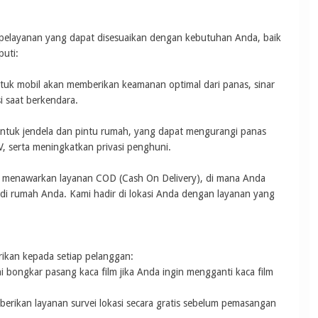
 pelayanan yang dapat disesuaikan dengan kebutuhan Anda, baik
uti:
tuk mobil akan memberikan keamanan optimal dari panas, sinar
i saat berkendara.
ntuk jendela dan pintu rumah, yang dapat mengurangi panas
UV, serta meningkatkan privasi penghuni.
a menawarkan layanan COD (Cash On Delivery), di mana Anda
di rumah Anda. Kami hadir di lokasi Anda dengan layanan yang
rikan kepada setiap pelanggan:
 bongkar pasang kaca film jika Anda ingin mengganti kaca film
berikan layanan survei lokasi secara gratis sebelum pemasangan