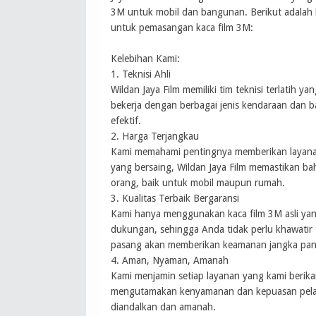
3M untuk mobil dan bangunan. Berikut adalah 
untuk pemasangan kaca film 3M:
Kelebihan Kami:
1. Teknisi Ahli
Wildan Jaya Film memiliki tim teknisi terlatih y
bekerja dengan berbagai jenis kendaraan dan
efektif.
2. Harga Terjangkau
Kami memahami pentingnya memberikan layanan
yang bersaing, Wildan Jaya Film memastikan ba
orang, baik untuk mobil maupun rumah.
3. Kualitas Terbaik Bergaransi
Kami hanya menggunakan kaca film 3M asli yan
dukungan, sehingga Anda tidak perlu khawatir 
pasang akan memberikan keamanan jangka pan
4. Aman, Nyaman, Amanah
Kami menjamin setiap layanan yang kami berika
mengutamakan kenyamanan dan kepuasan pelan
diandalkan dan amanah.