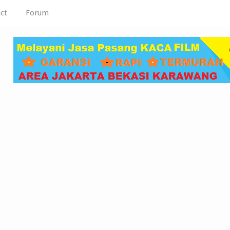
ct
Forum