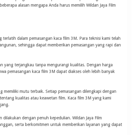
beberapa alasan mengapa Anda harus memilih Wildan Jaya Film
ang terlatih dalam pemasangan kaca film 3M. Para teknisi kami telah
 bangunan, sehingga dapat memberikan pemasangan yang rapi dan
 yang terjangkau tanpa mengurangi kualitas. Dengan harga
hwa pemasangan kaca film 3M dapat diakses oleh lebih banyak
g memiliki mutu terbaik. Setiap pemasangan dilengkapi dengan
tentang kualitas atau keawetan film. Kaca film 3M yang kami
jang.
n dilakukan dengan penuh kepedulian. Wildan Jaya Film
ggan, serta berkomitmen untuk memberikan layanan yang dapat