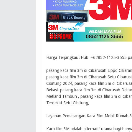
Harga Terjangkau! Hub. +62852-1125-3555 pas
pasang kaca film 3m di Cibarusah Lippo Cikara
pasang kaca film 3m di Cibarusah Setu Cibarus
Cibitung 2024, pasang kaca film 3m di Cibarus
Bekasi, pasang kaca film 3m di Cibarusah Delta
Metland Tambun , pasang kaca film 3m di Cibar
Terdekat Setu Cibitung,
Layanan Pemasangan Kaca Film Mobil Rumah 3
Kaca film 3M adalah alternatif utama bagi ba