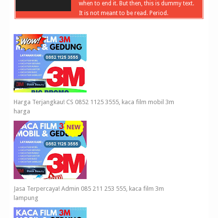
when to end it. But then, this is dummy text.
It is not meant to be read. Period.
Harga Terjangkau! CS 0852 1125 3555, kaca film mobil 3m
harga
Jasa Terpercaya! Admin 085 211 253 555, kaca film 3m
lampung