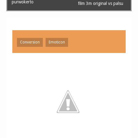
purwokerto
film 3m original vs palsu
Conversion
Emoticon