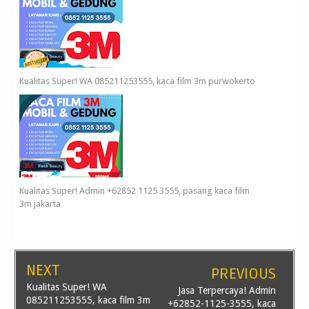
Kualitas Super! WA 085211253555, kaca film 3m purwokerto
Kualitas Super! Admin +62852 1125 3555, pasang kaca film
3m jakarta
NEXT
PREVIOUS
Kualitas Super! WA
Jasa Terpercaya! Admin
085211253555, kaca film 3m
+62852-1125-3555, kaca