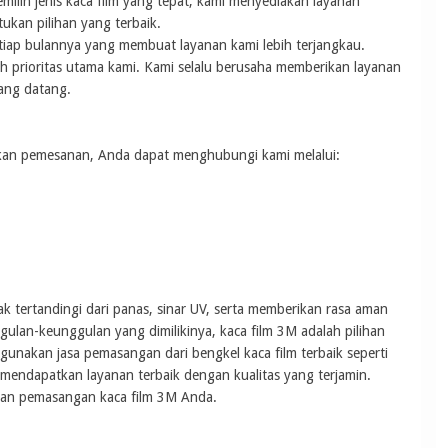
emilih jenis kaca film yang tepat, kami menyediakan layanan
kan pilihan yang terbaik.
tiap bulannya yang membuat layanan kami lebih terjangkau.
 prioritas utama kami. Kami selalu berusaha memberikan layanan
ang datang.
kukan pemesanan, Anda dapat menghubungi kami melalui:
 tertandingi dari panas, sinar UV, serta memberikan rasa aman
an-keunggulan yang dimilikinya, kaca film 3M adalah pilihan
nakan jasa pemasangan dari bengkel kaca film terbaik seperti
mendapatkan layanan terbaik dengan kualitas yang terjamin.
han pemasangan kaca film 3M Anda.