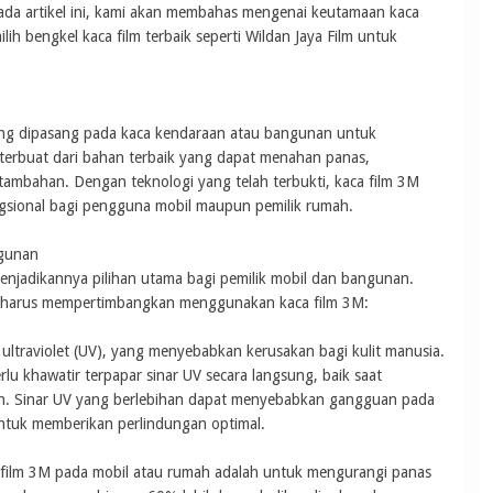
da artikel ini, kami akan membahas mengenai keutamaan kaca
ih bengkel kaca film terbaik seperti Wildan Jaya Film untuk
yang dipasang pada kaca kendaraan atau bangunan untuk
terbuat dari bahan terbaik yang dapat menahan panas,
 tambahan. Dengan teknologi yang telah terbukti, kaca film 3M
gsional bagi pengguna mobil maupun pemilik rumah.
ngunan
enjadikannya pilihan utama bagi pemilik mobil dan bangunan.
a harus mempertimbangkan menggunakan kaca film 3M:
ltraviolet (UV), yang menyebabkan kerusakan bagi kulit manusia.
lu khawatir terpapar sinar UV secara langsung, baik saat
h. Sinar UV yang berlebihan dapat menyebabkan gangguan pada
 untuk memberikan perlindungan optimal.
 film 3M pada mobil atau rumah adalah untuk mengurangi panas