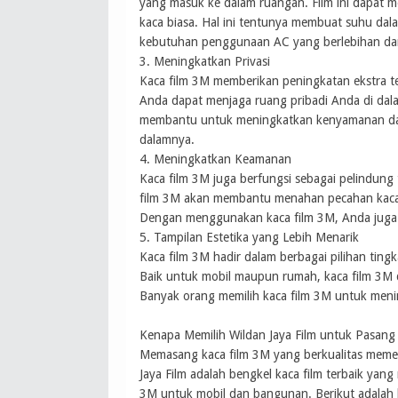
yang masuk ke dalam ruangan. Film ini dapat
kaca biasa. Hal ini tentunya membuat suhu dal
kebutuhan penggunaan AC yang berlebihan dan 
3. Meningkatkan Privasi
Kaca film 3M memberikan peningkatan ekstra t
Anda dapat menjaga ruang pribadi Anda di dalam
membantu untuk meningkatkan kenyamanan dan 
dalamnya.
4. Meningkatkan Keamanan
Kaca film 3M juga berfungsi sebagai pelindung
film 3M akan membantu menahan pecahan kaca a
Dengan menggunakan kaca film 3M, Anda juga 
5. Tampilan Estetika yang Lebih Menarik
Kaca film 3M hadir dalam berbagai pilihan tin
Baik untuk mobil maupun rumah, kaca film 3M 
Banyak orang memilih kaca film 3M untuk meni
Kenapa Memilih Wildan Jaya Film untuk Pasang
Memasang kaca film 3M yang berkualitas meme
Jaya Film adalah bengkel kaca film terbaik yan
3M untuk mobil dan bangunan. Berikut adalah 