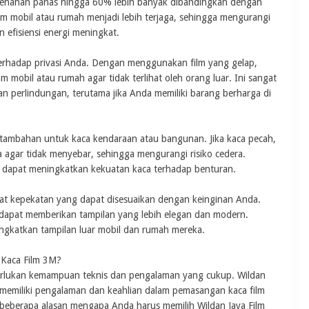
 menahan panas hingga 60% lebih banyak dibandingkan dengan
am mobil atau rumah menjadi lebih terjaga, sehingga mengurangi
efisiensi energi meningkat.
erhadap privasi Anda. Dengan menggunakan film yang gelap,
 mobil atau rumah agar tidak terlihat oleh orang luar. Ini sangat
perlindungan, terutama jika Anda memiliki barang berharga di
 tambahan untuk kaca kendaraan atau bangunan. Jika kaca pecah,
gar tidak menyebar, sehingga mengurangi risiko cedera.
dapat meningkatkan kekuatan kaca terhadap benturan.
gkat kepekatan yang dapat disesuaikan dengan keinginan Anda.
dapat memberikan tampilan yang lebih elegan dan modern.
ngkatkan tampilan luar mobil dan rumah mereka.
 Kaca Film 3M?
rlukan kemampuan teknis dan pengalaman yang cukup. Wildan
g memiliki pengalaman dan keahlian dalam pemasangan kaca film
beberapa alasan mengapa Anda harus memilih Wildan Jaya Film