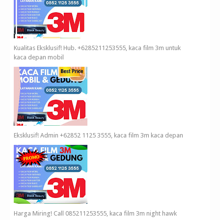
Kualitas Eksklusif! Hub. +6285211253555, kaca film 3m untuk
kaca depan mobil
Eksklusif! Admin +62852 1125 3555, kaca film 3m kaca depan
Harga Miring! Call 085211253555, kaca film 3m night hawk