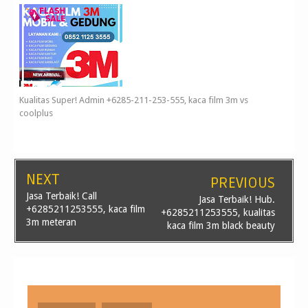
Kualitas Super! Admin +6285-211-253-555, kaca film 3m vs
coolplus
NEXT
PREVIOUS
Jasa Terbaik! Call
Jasa Terbaik! Hub.
+6285211253555, kaca film
+6285211253555, kualitas
3m meteran
kaca film 3m black beauty