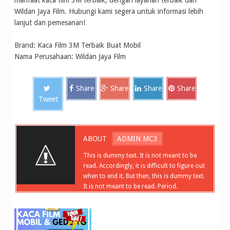
manfaat kaca film 3M terbaik, dengan layanan terbaik dari
Wildan Jaya Film. Hubungi kami segera untuk informasi lebih
lanjut dan pemesanan!
Brand: Kaca Film 3M Terbaik Buat Mobil
Nama Perusahaan: Wildan Jaya Film
Share
Share
Share
Share
Tweet
ABOUT
ADMIN MC3
This is dummy text. It is not meant to be
read. Accordingly, it is difficult to figure out
when to end it. But then, this is dummy text.
It is not meant to be read. Period.