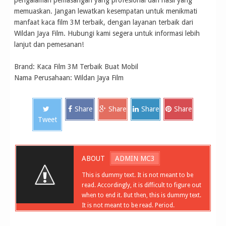
pengalaman pemasangan yang profesional dan hasil yang
memuaskan. Jangan lewatkan kesempatan untuk menikmati
manfaat kaca film 3M terbaik, dengan layanan terbaik dari
Wildan Jaya Film. Hubungi kami segera untuk informasi lebih
lanjut dan pemesanan!
Brand: Kaca Film 3M Terbaik Buat Mobil
Nama Perusahaan: Wildan Jaya Film
Share
Share
Share
Share
Tweet
ABOUT
ADMIN MC3
This is dummy text. It is not meant to be
read. Accordingly, it is difficult to figure out
when to end it. But then, this is dummy text.
It is not meant to be read. Period.