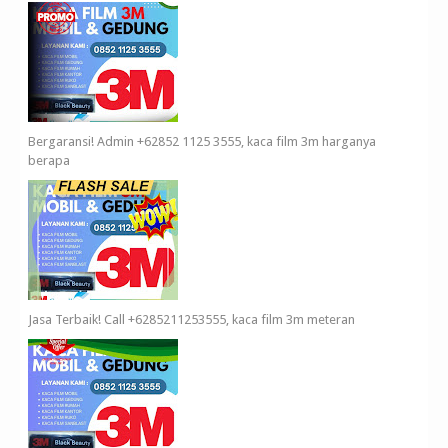
Bergaransi! Admin +62852 1125 3555, kaca film 3m harganya
berapa
Jasa Terbaik! Call +6285211253555, kaca film 3m meteran