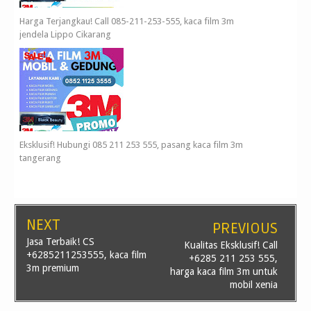
Harga Terjangkau! Call 085-211-253-555, kaca film 3m
jendela Lippo Cikarang
Eksklusif! Hubungi 085 211 253 555, pasang kaca film 3m
tangerang
NEXT
PREVIOUS
Jasa Terbaik! CS
Kualitas Eksklusif! Call
+6285211253555, kaca film
+6285 211 253 555,
3m premium
harga kaca film 3m untuk
mobil xenia