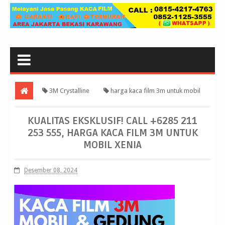
3M Crystalline
harga kaca film 3m untuk mobil
xenia
Kualitas Eksklusif! Call +6285 211 253 555, harga kaca film
KUALITAS EKSKLUSIF! CALL +6285 211
253 555, HARGA KACA FILM 3M UNTUK
3m untuk mobil xenia
MOBIL XENIA
Desember 08, 2024