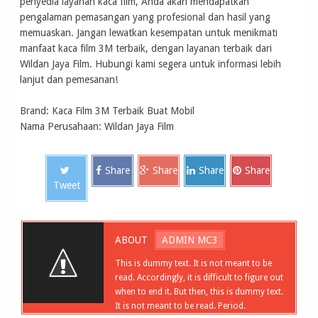
penyedia layanan kaca film, Anda akan mendapatkan
pengalaman pemasangan yang profesional dan hasil yang
memuaskan. Jangan lewatkan kesempatan untuk menikmati
manfaat kaca film 3M terbaik, dengan layanan terbaik dari
Wildan Jaya Film. Hubungi kami segera untuk informasi lebih
lanjut dan pemesanan!
Brand: Kaca Film 3M Terbaik Buat Mobil
Nama Perusahaan: Wildan Jaya Film
Share
Share
Share
Share
Tweet
ABOUT
ADMIN MC3
This is dummy text. It is not meant to be
read. Accordingly, it is difficult to figure out
when to end it. But then, this is dummy text.
It is not meant to be read. Period.