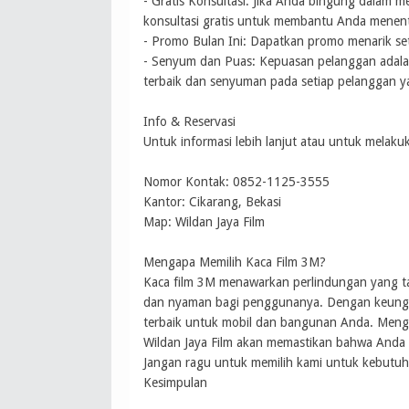
- Gratis Konsultasi: Jika Anda bingung dalam m
konsultasi gratis untuk membantu Anda menentu
- Promo Bulan Ini: Dapatkan promo menarik se
- Senyum dan Puas: Kepuasan pelanggan adalah
terbaik dan senyuman pada setiap pelanggan y
Info & Reservasi
Untuk informasi lebih lanjut atau untuk mela
Nomor Kontak: 0852-1125-3555
Kantor: Cikarang, Bekasi
Map: Wildan Jaya Film
Mengapa Memilih Kaca Film 3M?
Kaca film 3M menawarkan perlindungan yang tak
dan nyaman bagi penggunanya. Dengan keunggul
terbaik untuk mobil dan bangunan Anda. Menggu
Wildan Jaya Film akan memastikan bahwa Anda 
Jangan ragu untuk memilih kami untuk kebutu
Kesimpulan