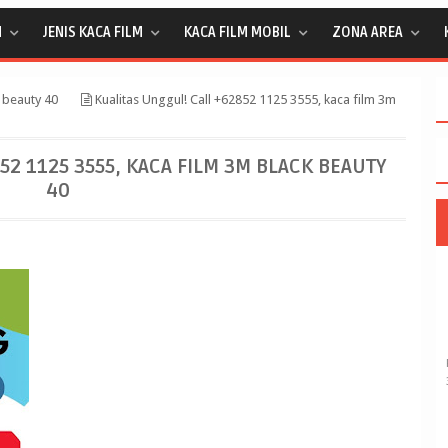
M
JENIS KACA FILM
KACA FILM MOBIL
ZONA AREA
 beauty 40
Kualitas Unggul! Call +62852 1125 3555, kaca film 3m
52 1125 3555, KACA FILM 3M BLACK BEAUTY
40