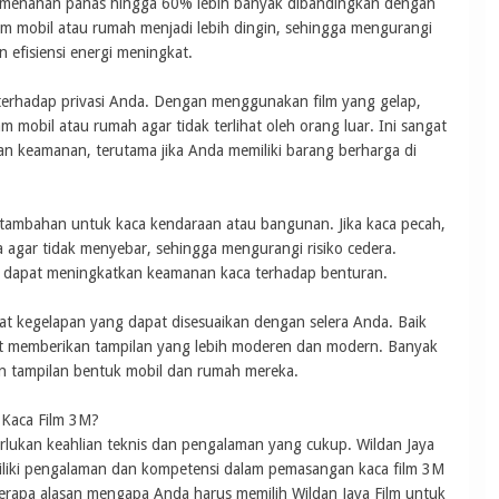
t menahan panas hingga 60% lebih banyak dibandingkan dengan
am mobil atau rumah menjadi lebih dingin, sehingga mengurangi
efisiensi energi meningkat.
terhadap privasi Anda. Dengan menggunakan film yang gelap,
 mobil atau rumah agar tidak terlihat oleh orang luar. Ini sangat
keamanan, terutama jika Anda memiliki barang berharga di
 tambahan untuk kaca kendaraan atau bangunan. Jika kaca pecah,
gar tidak menyebar, sehingga mengurangi risiko cedera.
 dapat meningkatkan keamanan kaca terhadap benturan.
kat kegelapan yang dapat disesuaikan dengan selera Anda. Baik
t memberikan tampilan yang lebih moderen dan modern. Banyak
n tampilan bentuk mobil dan rumah mereka.
 Kaca Film 3M?
lukan keahlian teknis dan pengalaman yang cukup. Wildan Jaya
miliki pengalaman dan kompetensi dalam pemasangan kaca film 3M
erapa alasan mengapa Anda harus memilih Wildan Jaya Film untuk