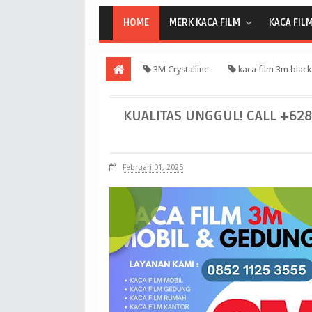
HOME
MERK KACA FILM
KACA FIL
3M Crystalline
kaca film 3m black
black beauty 40
KUALITAS UNGGUL! CALL +628
Februari 01, 2025