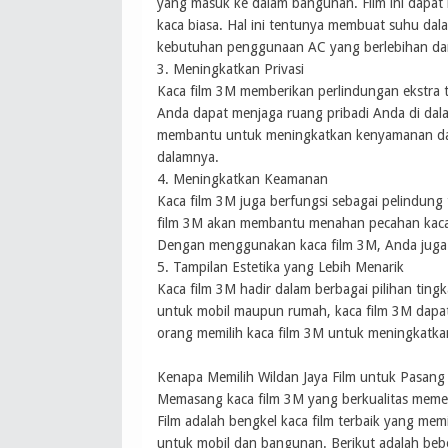
yang masuk ke dalam bangunan. Film ini dapa
kaca biasa. Hal ini tentunya membuat suhu dal
kebutuhan penggunaan AC yang berlebihan dan 
3. Meningkatkan Privasi
Kaca film 3M memberikan perlindungan ekstra 
Anda dapat menjaga ruang pribadi Anda di dalam
membantu untuk meningkatkan kenyamanan dan 
dalamnya.
4. Meningkatkan Keamanan
Kaca film 3M juga berfungsi sebagai pelindung
film 3M akan membantu menahan pecahan kaca a
Dengan menggunakan kaca film 3M, Anda juga
5. Tampilan Estetika yang Lebih Menarik
Kaca film 3M hadir dalam berbagai pilihan ting
untuk mobil maupun rumah, kaca film 3M dapa
orang memilih kaca film 3M untuk meningkatka
Kenapa Memilih Wildan Jaya Film untuk Pasang
Memasang kaca film 3M yang berkualitas memer
Film adalah bengkel kaca film terbaik yang me
untuk mobil dan bangunan. Berikut adalah beb