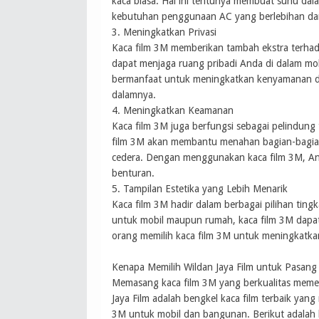
kaca biasa. Hal ini tentunya membuat suhu dal
kebutuhan penggunaan AC yang berlebihan dan 
3. Meningkatkan Privasi
Kaca film 3M memberikan tambah ekstra terha
dapat menjaga ruang pribadi Anda di dalam mobil
bermanfaat untuk meningkatkan kenyamanan dan
dalamnya.
4. Meningkatkan Keamanan
Kaca film 3M juga berfungsi sebagai pelindung
film 3M akan membantu menahan bagian-bagian 
cedera. Dengan menggunakan kaca film 3M, An
benturan.
5. Tampilan Estetika yang Lebih Menarik
Kaca film 3M hadir dalam berbagai pilihan tin
untuk mobil maupun rumah, kaca film 3M dapa
orang memilih kaca film 3M untuk meningkatka
Kenapa Memilih Wildan Jaya Film untuk Pasang
Memasang kaca film 3M yang berkualitas meme
Jaya Film adalah bengkel kaca film terbaik yan
3M untuk mobil dan bangunan. Berikut adalah 