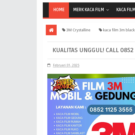
HOME
MERK KACA FILM
KACA FIL
3M Crystalline
kaca film 3m black
beauty 60
KUALITAS UNGGUL! CALL 0852 
Februari 01, 2025